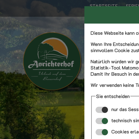
STARTSEITE
FERI
Diese Webseite kann oh
Wenn Ihre Entscheidun
sinnvollem Cookie zust
Natürlich würden wir g
Statistik-Tool Matomo i
Damit Ihr Besuch in de
Wir verwenden keine T
Sie entscheiden
nur das Sessi
technisch si
Cookies erlau