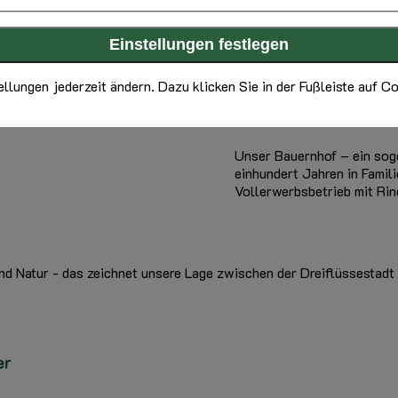
ellungen jederzeit ändern. Dazu klicken Sie in der Fußleiste auf C
Unser Bauernhof – ein soge
einhundert Jahren in Famili
Vollerwerbsbetrieb mit Rin
 und Natur - das zeichnet unsere Lage zwischen der Dreiflüssestad
er